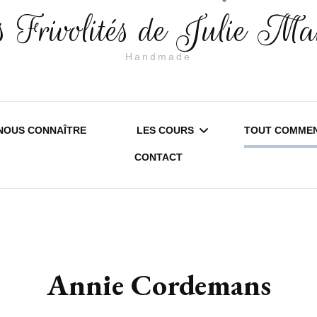
 Frivolités de Julie Ma
Handmade
NOUS CONNAÎTRE
LES COURS
TOUT COMMEN
CONTACT
SAMBREVILLE – SERVICE
EDITION 20
LOISIRS CRÉATIFS
EDITION 20
STAGE D’INITIATION À LA
INFORMATI
Annie Cordemans
FRIVOLITÉ
PRATIQUES
COURS DE FRIVOLITÉ