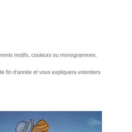
CRAF
FÉES 
JACQ
JDCR
férents motifs, couleurs ou monogrammes.
JO A
 fin d’année et vous expliquera volontiers
LAUR
HOME
L’ÉPI
LES 