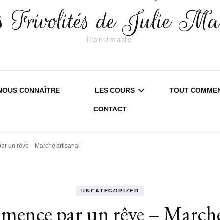
 Frivolités de Julie Ma
Handmade
NOUS CONNAÎTRE
LES COURS
TOUT COMMEN
CONTACT
SAMBREVILLE – SERVICE
EDITION 20
r un rêve – Marché artisanal
LOISIRS CRÉATIFS
EDITION 20
STAGE D’INITIATION À LA
INFORMATI
UNCATEGORIZED
FRIVOLITÉ
PRATIQUES
ence par un rêve – Marché
COURS DE FRIVOLITÉ