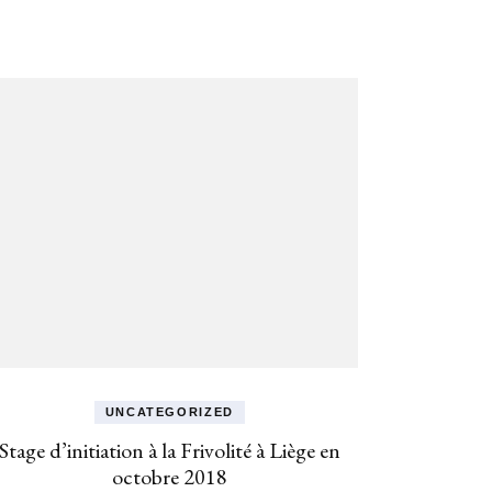
SLOW
SO FI
ZENI
UNCATEGORIZED
Stage d’initiation à la Frivolité à Liège en
octobre 2018