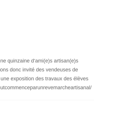
LES M
LES P
MIMIE
LI PT
MOSA
’une quinzaine d’ami(e)s artisan(e)s
vons donc invité des vendeuses de
MOSA
ir une exposition des travaux des élèves
m/toutcommenceparunrevemarcheartisanal/
PAPE
TOUR
PASC
SENT