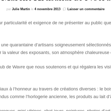
SUR MESURE
sur
par
Julie Martin
le
4 novembre 2013
Laisser un commentaire
13è
Mar
particularité et exigence de ne présenter au public que 
Arti
de
Noë
à
Wav
une quarantaine d’artisans soigneusement sélectionnés.
 la valeur des exposants, son atmosphère chaleureuse et
ub de Wavre que nous soutenons et qui régalera les visit
aux à l’honneur au travers de créations diverses : le bois,
endus comme l’horlogerie ancienne, les produits au lait d’