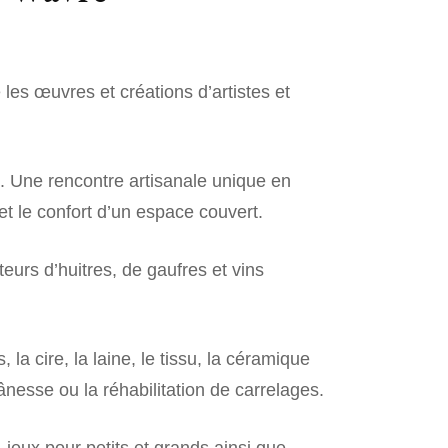
CRAF
me
FÉES 
ché
les œuvres et créations d’artistes et
sanal
JACQ
l
JDCR
re
 Une rencontre artisanale unique en
 le confort d’un espace couvert.
JO A
eurs d’huitres, de gaufres et vins
LAUR
HOME
L’ÉPI
 la cire, la laine, le tissu, la céramique
ânesse ou la réhabilitation de carrelages.
LES 