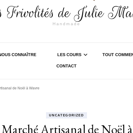
 Frivolités de Julie Ma
Handmade
NOUS CONNAÎTRE
LES COURS
TOUT COMMEN
CONTACT
SAMBREVILLE – SERVICE
EDITION 20
tisanal de Noël à Wavre
LOISIRS CRÉATIFS
EDITION 20
STAGE D’INITIATION À LA
INFORMATI
UNCATEGORIZED
FRIVOLITÉ
PRATIQUES
Marché Artisanal de Noël 
COURS DE FRIVOLITÉ