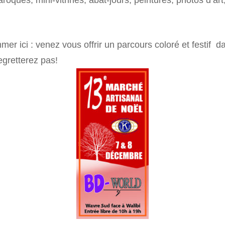
oques, mini-vitrines, abat-jours, peintures, photos d’art,
mmer ici : venez vous offrir un parcours coloré et festif
egretterez pas!