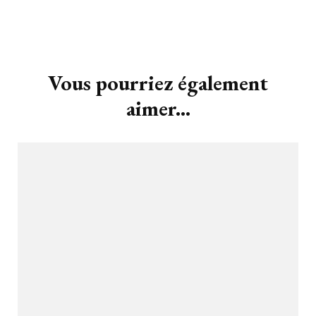
Navigation
d'article
Vous pourriez également
aimer...