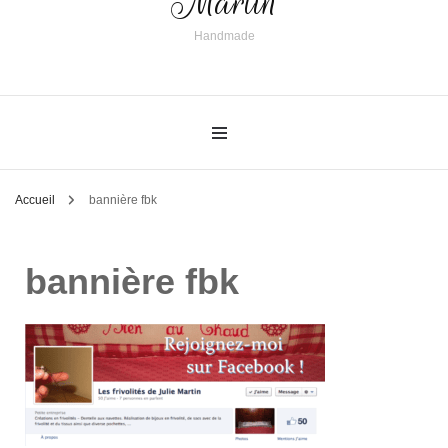
Martin
Handmade
Accueil
bannière fbk
bannière fbk