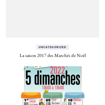
UNCATEGORIZED
La saison 2017 des Marchés de Noël