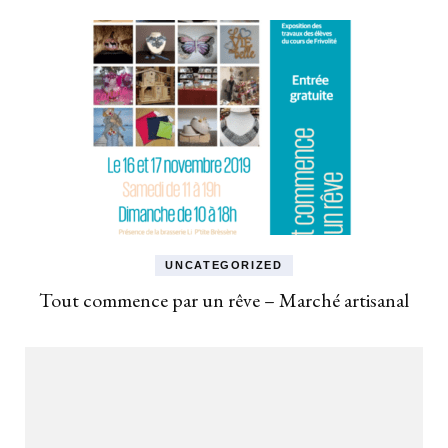
UNCATEGORIZED
Tout commence par un rêve – Marché artisanal