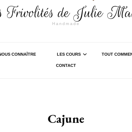
 Frivolités de Julie Ma
Handmade
NOUS CONNAÎTRE
LES COURS
TOUT COMMEN
CONTACT
SAMBREVILLE – SERVICE
EDITION 20
LOISIRS CRÉATIFS
EDITION 20
STAGE D’INITIATION À LA
INFORMATI
Cajune
FRIVOLITÉ
PRATIQUES
COURS DE FRIVOLITÉ