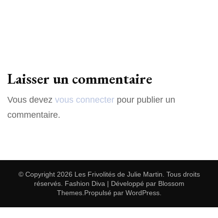
Laisser un commentaire
Vous devez
vous connecter
pour publier un
commentaire.
© Copyright 2026
Les Frivolités de Julie Martin
. Tous droits
réservés.
Fashion Diva | Développé par
Blossom
Themes
.Propulsé par
WordPress
.