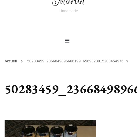
Martin
Handmade
Accueil
50283459_2366849896668199_6569323015203454976_n
50283459_2366849896