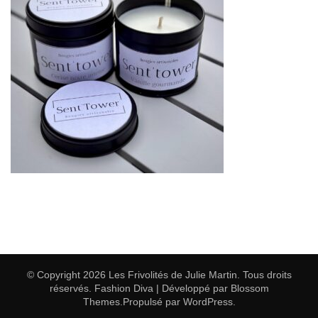
© Copyright 2026
Les Frivolités de Julie Martin
. Tous droits
réservés.
Fashion Diva | Développé par
Blossom
Themes
.Propulsé par
WordPress
.