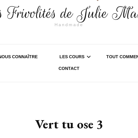
 Frivolités de Julie Ma
Handmade
NOUS CONNAÎTRE
LES COURS
TOUT COMMEN
CONTACT
SAMBREVILLE – SERVICE
EDITION 20
LOISIRS CRÉATIFS
EDITION 20
STAGE D’INITIATION À LA
INFORMATI
Vert tu ose 3
FRIVOLITÉ
PRATIQUES
COURS DE FRIVOLITÉ