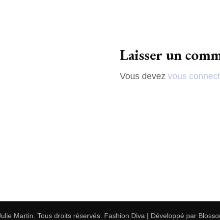
SUR MESURE
Laisser un comm
Vous devez
vous connect
Julie Martin
. Tous droits réservés.
Fashion Diva | Développé par
Bloss