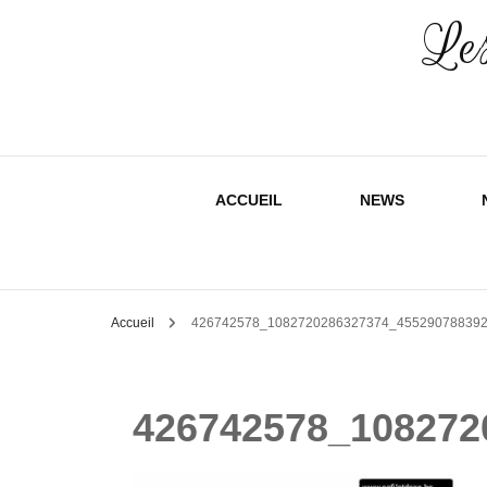
Les
ACCUEIL
NEWS
Accueil
426742578_1082720286327374_45529078839
426742578_108272