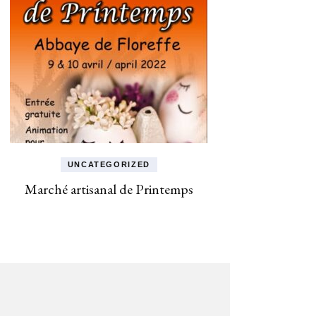
SLOW
SO FI
ZENI
UNCATEGORIZED
Marché artisanal de Printemps