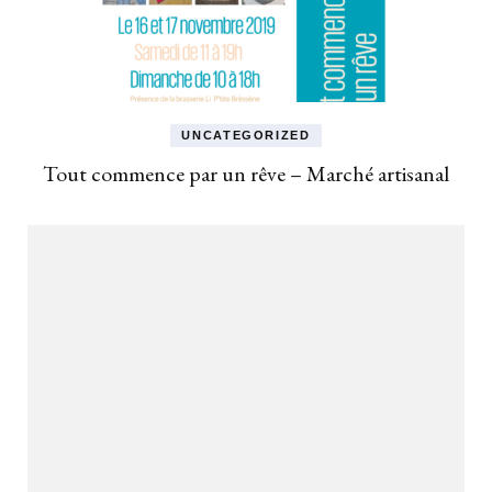
UNCATEGORIZED
Tout commence par un rêve – Marché artisanal