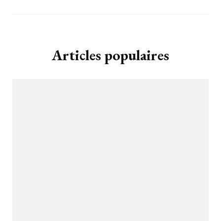
Articles populaires