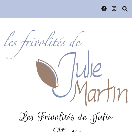
Les Frivolités de Julie