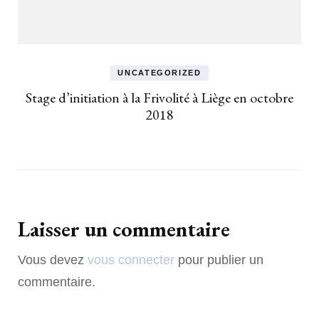
UNCATEGORIZED
Stage d’initiation à la Frivolité à Liège en octobre
2018
Laisser un commentaire
Vous devez
vous connecter
pour publier un
commentaire.