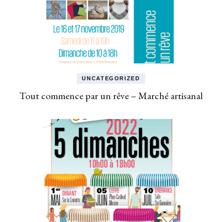
UNCATEGORIZED
Tout commence par un rêve – Marché artisanal