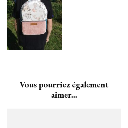
Navigation
d'article
Vous pourriez également
aimer...