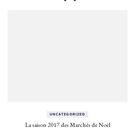
UNCATEGORIZED
La saison 2017 des Marchés de Noël