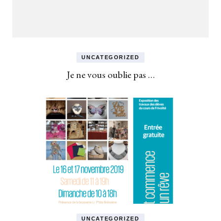
UNCATEGORIZED
Je ne vous oublie pas …
UNCATEGORIZED