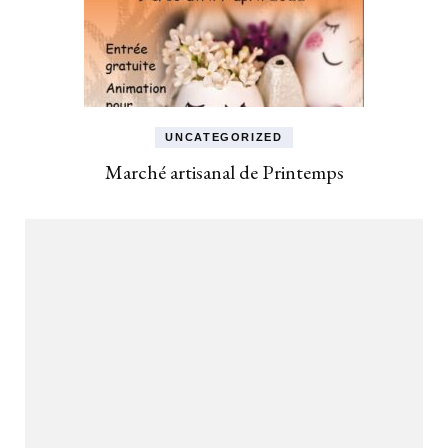
UNCATEGORIZED
Marché artisanal de Printemps